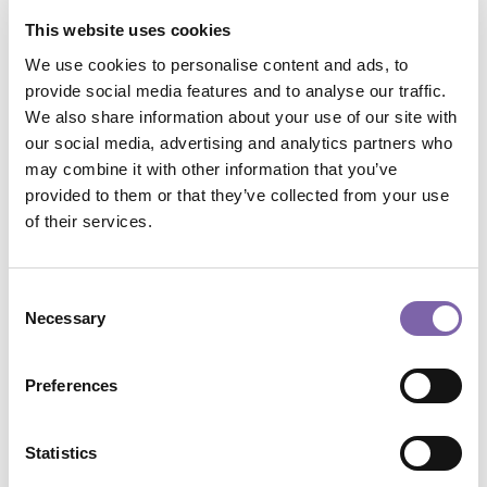
This website uses cookies
Conservare il passato con uno sguardo al futuro
Categoria 3
We use cookies to personalise content and ads, to
Search
provide social media features and to analyse our traffic.
We also share information about your use of our site with
our social media, advertising and analytics partners who
may combine it with other information that you’ve
provided to them or that they’ve collected from your use
of their services.
Tags
Consent
african
beauty
BRICS
camera
childs
Necessary
Selection
In primo piano
painting
public
School
university
Preferences
Archive
Statistics
Seleziona il mese