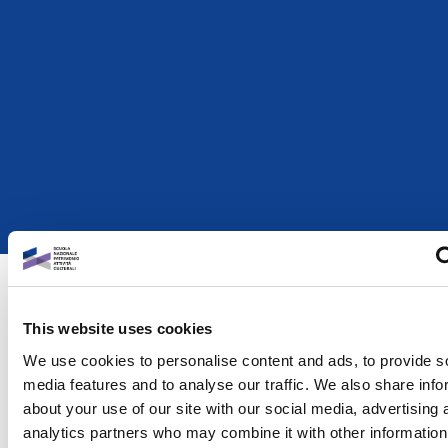
I temi della
This website uses cookies
formazione
We use cookies to personalise content and ads, to provide s
media features and to analyse our traffic. We also share info
Corsi e percorsi costruiti intorno ai principali temi della gestione,
about your use of our site with our social media, advertising 
tutela, conservazione e valorizzazione del patrimonio.
analytics partners who may combine it with other information