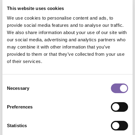
This website uses cookies
Conservare il passato con uno sguardo al futuro
Categoria 3
We use cookies to personalise content and ads, to
Search
provide social media features and to analyse our traffic.
We also share information about your use of our site with
our social media, advertising and analytics partners who
may combine it with other information that you’ve
provided to them or that they’ve collected from your use
of their services.
Tags
Consent
african
beauty
BRICS
camera
childs
Necessary
Selection
In primo piano
painting
public
School
university
Preferences
Archive
Statistics
Seleziona il mese