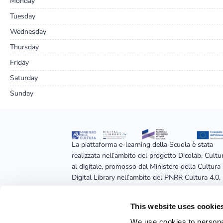
Monday
Tuesday
Wednesday
Thursday
Friday
Saturday
Sunday
La piattaforma e-learning della Scuola è stata
realizzata nell’ambito del progetto Dicolab. Cultu
al digitale, promosso dal Ministero della Cultura
Digital Library nell’ambito del PNRR Cultura 4.0,
realizzato dalla Fondazione Scuola nazionale del
patrimonio e delle attività culturali e finanziato
This website uses cookie
dall’Unione europea – Next Generation EU
We use cookies to personal