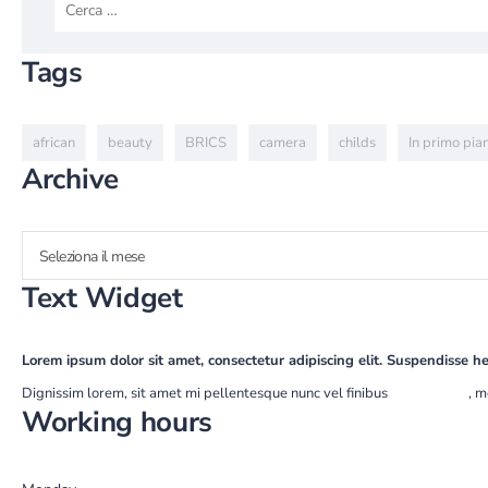
Tags
african
beauty
BRICS
camera
childs
In primo pia
Archive
Seleziona il mese
Text Widget
Lorem ipsum dolor sit amet, consectetur adipiscing elit. Suspendisse he
Dignissim lorem, sit amet mi pellentesque nunc vel finibus
ullamcorper
, m
Working hours