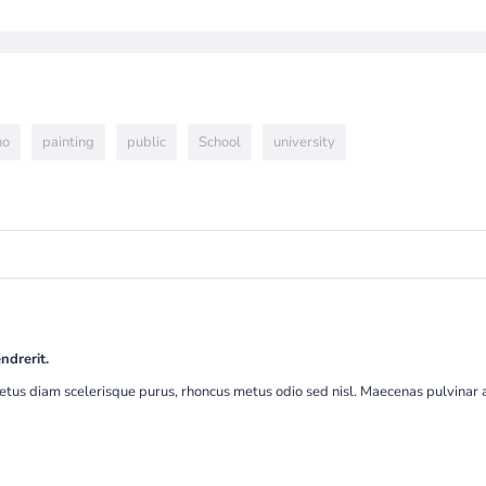
no
painting
public
School
university
ndrerit.
etus diam scelerisque purus, rhoncus metus odio sed nisl. Maecenas pulvinar an