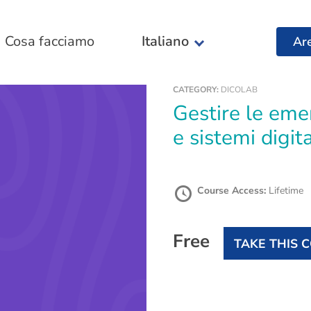
Cosa facciamo
Italiano
Ar
CATEGORY:
DICOLAB
Gestire le emergenze: norme, buone pratiche
e sistemi digit
Course Access:
Lifetime
Free
TAKE THIS 