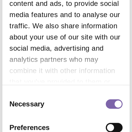
content and ads, to provide social
L’importanza della valorizzazione della cultura locale
media features and to analyse our
TEAC
traffic. We also share information
Conservare il passato con uno sguardo al futuro
about your use of our site with our
Categoria 3
Search
social media, advertising and
analytics partners who may
combine it with other information
that you’ve provided to them or
Tags
that they’ve collected from your
Consent
Selection
Necessary
use of their services.
african
beauty
BRICS
camera
childs
In primo piano
painting
public
School
university
Preferences
Archive