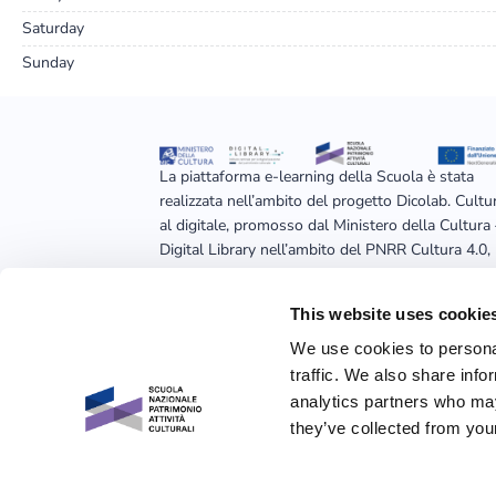
Saturday
Sunday
La piattaforma e-learning della Scuola è stata
realizzata nell’ambito del progetto Dicolab. Cultu
al digitale, promosso dal Ministero della Cultura
Digital Library nell’ambito del PNRR Cultura 4.0,
realizzato dalla Fondazione Scuola nazionale del
patrimonio e delle attività culturali e finanziato
This website uses cookie
dall’Unione europea – Next Generation EU
We use cookies to personal
traffic. We also share info
analytics partners who may
they’ve collected from your