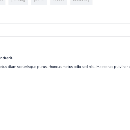
no
painting
public
School
university
ndrerit.
etus diam scelerisque purus, rhoncus metus odio sed nisl. Maecenas pulvinar an