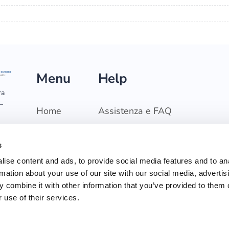
Menu
Help
ra
 –
Home
Assistenza e FAQ
Catalogo
Termini e Condizioni
classico
Policy Base
s
Catalogo
Policy Scuola
ise content and ads, to provide social media features and to an
grafico
rmation about your use of our site with our social media, advertis
Policy Dicolab
Cosa
 combine it with other information that you’ve provided to them o
facciamo
Cookie Policy
 use of their services.
Dichiarazione di
accessibilità