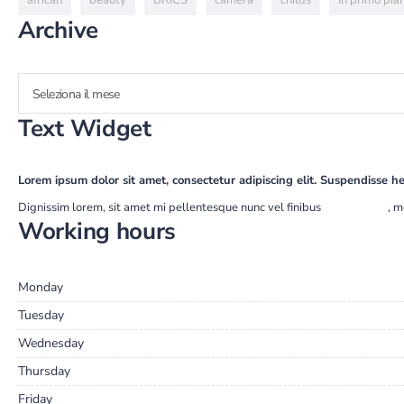
african
beauty
BRICS
camera
childs
In primo pia
Archive
Seleziona il mese
Text Widget
Lorem ipsum dolor sit amet, consectetur adipiscing elit. Suspendisse he
Dignissim lorem, sit amet mi pellentesque nunc vel finibus
ullamcorper
, m
Working hours
Monday
Tuesday
Wednesday
Thursday
Friday