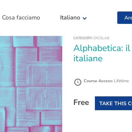
Cosa facciamo
Italiano
Ar
CATEGORY:
DICOLAB
Alphabetica: il portale delle biblioteche
italiane
Course Access:
Lifetime
Free
TAKE THIS 